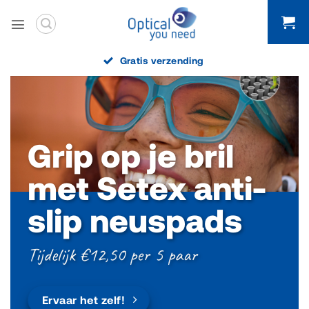
Ga
naar
inhoud
Voor 15:00 besteld, morgen in huis
Grip op je bril
met Setex anti-
slip neuspads
Tijdelijk €12,50 per 5 paar
Ervaar het zelf!