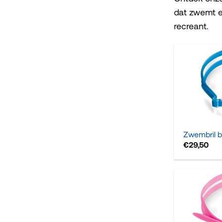
dat zwemt e
recreant.
+
Zwembril b
€
29,50