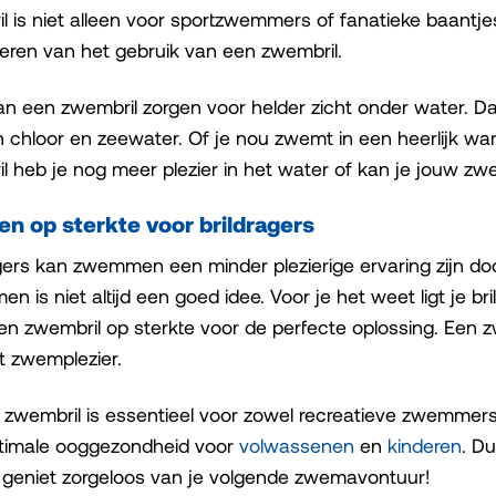
l is niet alleen voor sportzwemmers of fanatieke baan
teren van het gebruik van een zwembril.
an een zwembril zorgen voor helder zicht onder water. D
n chloor en zeewater. Of je nou zwemt in een heerlijk w
 heb je nog meer plezier in het water of kan je jouw zw
en op sterkte voor brildragers
gers kan zwemmen een minder plezierige ervaring zijn doo
en is niet altijd een goed idee. Voor je het weet ligt je b
en zwembril op sterkte voor de perfecte oplossing. Een 
et zwemplezier.
zwembril is essentieel voor zowel recreatieve zwemmers a
timale ooggezondheid voor
volwassenen
en
kinderen
. D
 geniet zorgeloos van je volgende zwemavontuur!