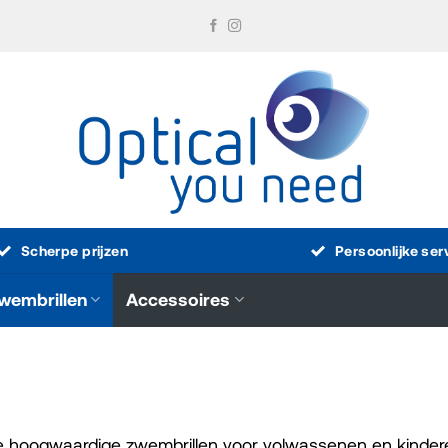
Scherpe prijzen
Persoonlijke ser
wembrillen
Accessoires
 hoogwaardige zwembrillen voor volwassenen en kinderen,