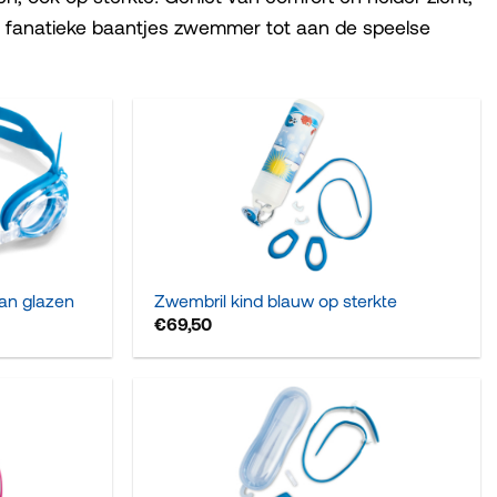
e fanatieke baantjes zwemmer tot aan de speelse
+
lan glazen
Zwembril kind blauw op sterkte
€
69,50