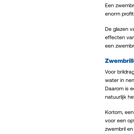
Een zwembri
enorm profi
De glazen v
effecten va
een zwembril
Zwembrill
Voor brildra
water in nem
Daarom is e
natuurlijk h
Kortom, een 
voor een op
zwembril en