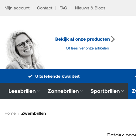
Ga
Mijn account
Contact
FAQ
Nieuws & Blogs
naar
inhoud
Bekijk al onze producten
Of lees hier onze artikelen
Uitstekende kwaliteit
Leesbrillen
Zonnebrillen
Sportbrillen
Z
Home
/
Zwembrillen
Ontdek onze