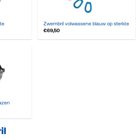
+
kte
Zwembril volwassene blauw op sterkte
€
69,50
lazen
il