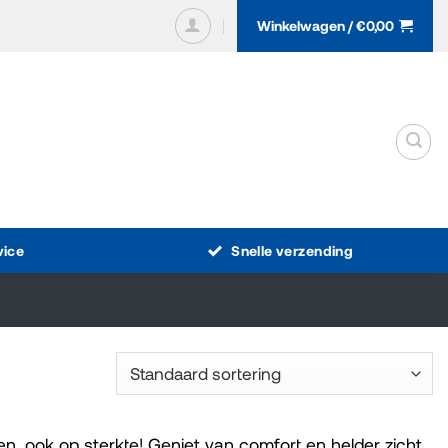
Winkelwagen /
€
0,00
vice
Snelle verzending
 ook op sterkte! Geniet van comfort en helder zicht,