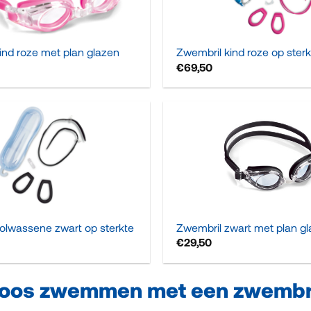
+
ind roze met plan glazen
Zwembril kind roze op ster
€
69,50
+
olwassene zwart op sterkte
Zwembril zwart met plan g
€
29,50
loos zwemmen met een zwembr