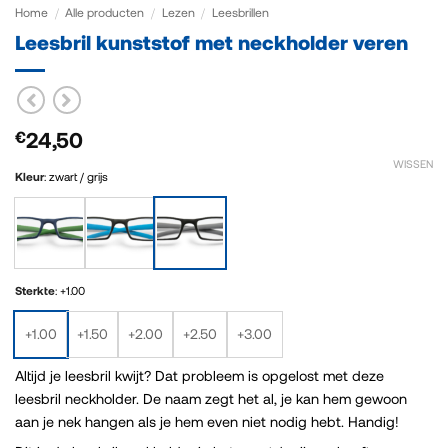
Home
/
Alle producten
/
Lezen
/
Leesbrillen
Leesbril kunststof met neckholder veren
24,50
€
WISSEN
Kleur
:
zwart / grijs
Sterkte
:
+1.00
+1.00
+1.50
+2.00
+2.50
+3.00
Altijd je leesbril kwijt? Dat probleem is opgelost met deze
leesbril neckholder. De naam zegt het al, je kan hem gewoon
aan je nek hangen als je hem even niet nodig hebt. Handig!