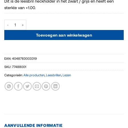
Dit is de leesbril neckholder in het zwart / grijs en heeft een
sterkte van +1.00.
Leesbril kunststof met neckholder veren aantal
Toevoegen aan winkelwagen
EAN:
4048783003319
SKU:
77488001
Categorieën:
Alle producten
,
Leesbrillen
,
Lezen
AANVULLENDE INFORMATIE