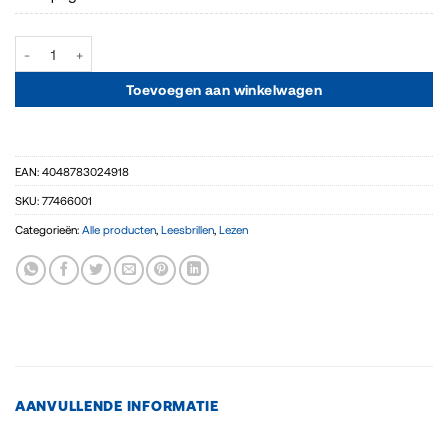
Leesbril kunststof zachte veren mat aantal
Toevoegen aan winkelwagen
EAN:
4048783024918
SKU:
77466001
Categorieën:
Alle producten
,
Leesbrillen
,
Lezen
AANVULLENDE INFORMATIE