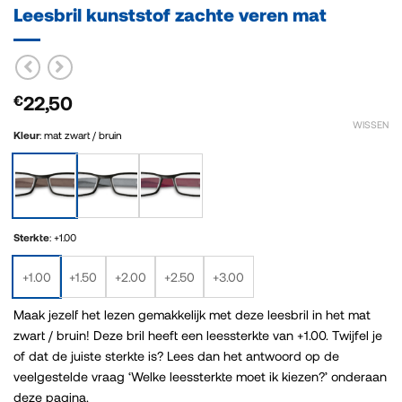
Leesbril kunststof zachte veren mat
22,50
€
WISSEN
Kleur
:
mat zwart / bruin
Sterkte
:
+1.00
+1.00
+1.50
+2.00
+2.50
+3.00
Maak jezelf het lezen gemakkelijk met deze leesbril in het mat
zwart / bruin! Deze bril heeft een leessterkte van +1.00. Twijfel je
of dat de juiste sterkte is? Lees dan het antwoord op de
veelgestelde vraag ‘Welke leessterkte moet ik kiezen?’ onderaan
deze pagina.