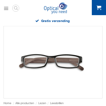
Ga
naar
inhoud
Gratis verzending
Home
/
Alle producten
/
Lezen
/
Leesbrillen